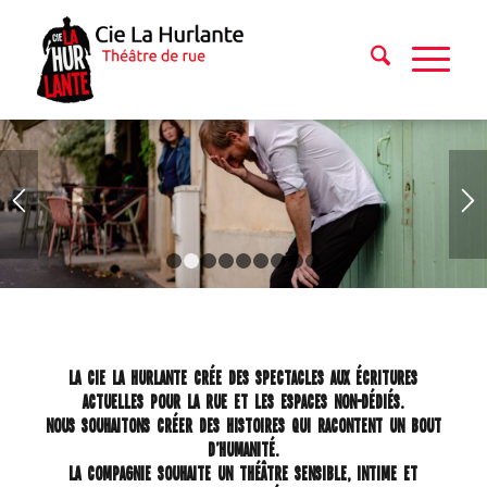
1
2
3
4
5
6
7
8
9
La Cie La Hurlante crée des spectacles aux écritures
actuelles pour la rue et les espaces non-dédiés.
Nous souhaitons créer des histoires qui racontent un bout
d’humanité.
La compagnie souhaite un théâtre sensible, intime et