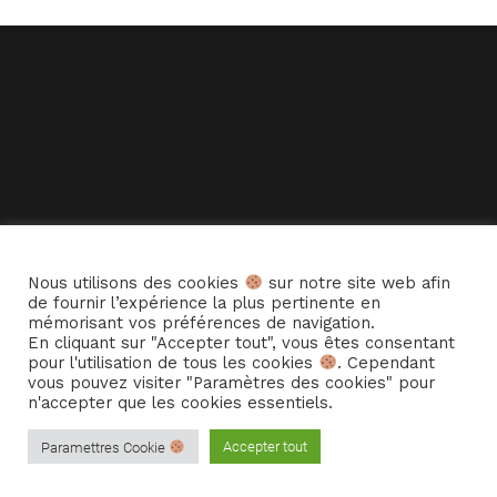
Nous utilisons des cookies
sur notre site web afin
de fournir l’expérience la plus pertinente en
mémorisant vos préférences de navigation.
En cliquant sur "Accepter tout", vous êtes consentant
pour l'utilisation de tous les cookies
. Cependant
vous pouvez visiter "Paramètres des cookies" pour
n'accepter que les cookies essentiels.
© Copyright -
Cie La Hurlante
-
Enfold Theme by Kriesi
Accepter tout
Paramettres Cookie
© Copyright – Cie La Hurlante
Mentions Légales
Politique de confidentialité