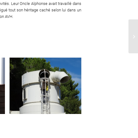
ités. Leur Oncle Alphonse avait travaillé dans
légué tout son héritage caché selon lui dans un
tion AVH.
At