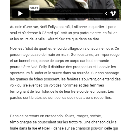
Au coin d’une rue, Noël Folly apparaît, il sillonne le quartier. Il parle
seul et s’adresse à Gérard qu’il voit un peu partout entre les failles
et les murs de la ville. Gérard n’existe que dans sa tête.
Noël est l’idiot du quartier, le fou du village, on a chacun le nôtre. Ce
personnage passe de main en main. Son costume, un imper rouge
et un bonnet noir, passe de corps en corps car tout le monde
pourrait être Noël Folly. Il distribue des prospectus et il convie les
spectateurs à l’aider et le suivre dans sa tournée. Sur son passage
les graines de folies poussent, les fenêtres s’ouvrent, on entend des
voix qui s’élèvent et l’on voit des hommes et des femmes
témoignant de leur folie, celle de leur frère ou de leur voisin. Les
paroles sont brutes, se sont celles que nous avons recueillies.
Dans ce parcours en crescendo : folies, images, poésie,
témoignages se bousculent sur les trottoirs. Une chanson d’Elvis
hurle dans la rue et Noël F danse sur sa chanson pouvoir, celle qui