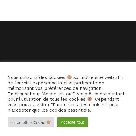
Nous utilisons des cookies
sur notre site web afin
de fournir l’expérience la plus pertinente en
mémorisant vos préférences de navigation.
En cliquant sur "Accepter tout", vous êtes consentant
pour l'utilisation de tous les cookies
. Cependant
vous pouvez visiter "Paramètres des cookies" pour
n'accepter que les cookies essentiels.
© Copyright -
Cie La Hurlante
-
Enfold Theme by Kriesi
Accepter tout
Paramettres Cookie
© Copyright – Cie La Hurlante
Mentions Légales
Politique de confidentialité