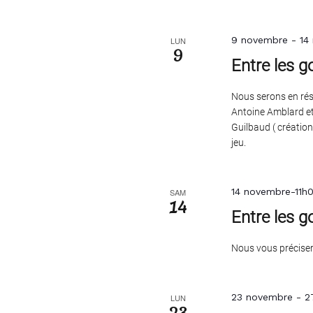
9 novembre
-
14
LUN
9
Entre les g
Nous serons en rési
Antoine Amblard et 
Guilbaud ( créatio
jeu.
14 novembre-11h
SAM
14
Entre les g
Nous vous précisero
23 novembre
-
2
LUN
23