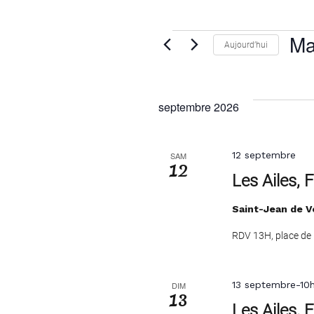
Évènement
Ma
Aujourd’hui
Sélec
une
date.
septembre 2026
12 septembre
SAM
12
Les Ailes, 
Saint-Jean de V
RDV 13H, place de l
13 septembre-10
DIM
13
Les Ailes, 