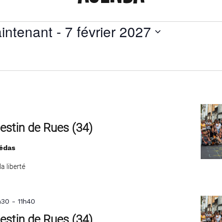
s
intenant
 - 
7 février 2027
tionnez
Festin de Rues (34)
édas
a liberté
h30
-
11h40
Festin de Rues (34)