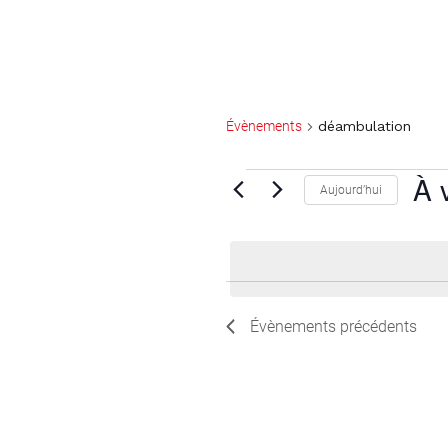
Évènements
déambulation
Évènements
À 
Aujourd’hui
Sélec
une
date.
Évènements
précédents