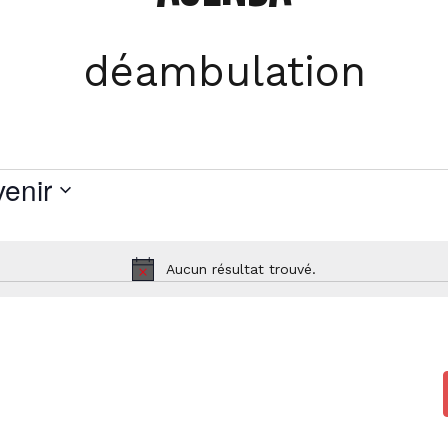
déambulation
venir
tionnez
Aucun résultat trouvé.
Notice