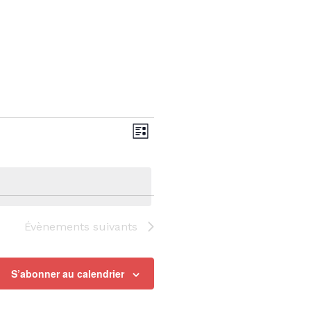
Navigation
Navigation
Liste
de
par
vues
consultations
Évènements
suivants
Évènement
S’abonner au calendrier