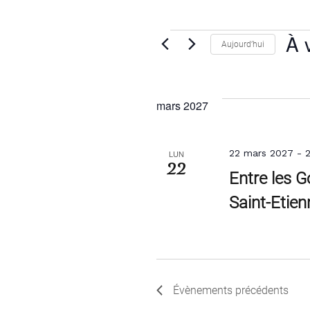
Évènement
À 
Aujourd’hui
Sélec
une
date.
mars 2027
22 mars 2027
-
2
LUN
22
Entre les G
Saint-Etien
Évènements
précédents