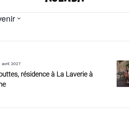
s
venir
tionnez
 avril 2027
outtes, résidence à La Laverie à
ne