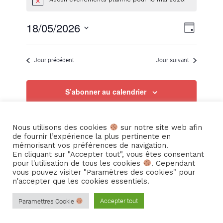
Notice
for
Navig
Navig
18/05/2026
Jour
Sélectionnez
de
18
une
par
Jour précédent
Jour suivant
date.
vues
mai
consu
S’abonner au calendrier
Évèn
2026
Nous utilisons des cookies
sur notre site web afin
de fournir l’expérience la plus pertinente en
mémorisant vos préférences de navigation.
En cliquant sur "Accepter tout", vous êtes consentant
pour l'utilisation de tous les cookies
. Cependant
vous pouvez visiter "Paramètres des cookies" pour
n'accepter que les cookies essentiels.
© Copyright -
Cie La Hurlante
-
Enfold Theme by Kriesi
Accepter tout
Paramettres Cookie
© Copyright – Cie La Hurlante
Mentions Légales
Politique de confidentialité