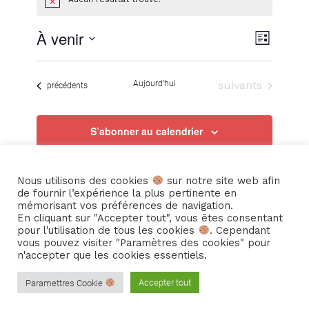
Notice
Navig
Navig
À venir
Liste
Sélectionnez
de
une
par
Évènements
Aujourd’hui
suivants
date.
Évènements
précédents
vues
consu
S’abonner au calendrier
Évèn
Nous utilisons des cookies
sur notre site web afin
de fournir l’expérience la plus pertinente en
mémorisant vos préférences de navigation.
En cliquant sur "Accepter tout", vous êtes consentant
pour l'utilisation de tous les cookies
. Cependant
vous pouvez visiter "Paramètres des cookies" pour
n'accepter que les cookies essentiels.
© Copyright -
Cie La Hurlante
-
Enfold Theme by Kriesi
Accepter tout
Paramettres Cookie
© Copyright – Cie La Hurlante
Mentions Légales
Politique de confidentialité