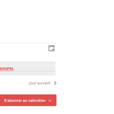
Navigation
Navigation
Jour
de
par
suivants
.
vues
consultations
Jour suivant
Évènement
S’abonner au calendrier